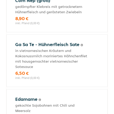
Com Nep (groß)
gedämpfter Klebreis mit getrocknetem
Hühnerfleisch und gerösteten Zwiebeln
8,90 €
inkl. Pfand (0,00 €)
Ga Sa Te - Hühnerfleisch Sate
in vietnamesischen Kräutern und
Kokosnussmilch mariniertes Hähnchenfilet
mit hausgemachter vietnamesischer
Satesauce
6,50 €
inkl. Pfand (0,00 €)
Edamame
gekochte Sojabohnen mit Chili und
Meersalz