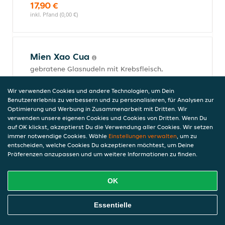
17,90 €
inkl. Pfand (0,00 €)
Mien Xao Cua
gebratene Glasnudeln mit Krebsfleisch,
Morcheln, Pilzen und Gemüse
20,90 €
Wir verwenden Cookies und andere Technologien, um Dein
Benutzererlebnis zu verbessern und zu personalisieren, für Analysen zur
inkl. Pfand (0,00 €)
Optimierung und Werbung in Zusammenarbeit mit Dritten. Wir
verwenden unsere eigenen Cookies und Cookies von Dritten. Wenn Du
auf OK klickst, akzeptierst Du die Verwendung aller Cookies. Wir setzen
immer notwendige Cookies. Wähle
Einstellungen verwalten
, um zu
Pho Xao Bo
entscheiden, welche Cookies Du akzeptieren möchtest, um Deine
Präferenzen anzupassen und um weitere Informationen zu finden.
gebratenes Rindfleisch mit
Reisbandnudeln, Pak Choi, Karotten,
Zwiebeln, Sojasprossen und Kräutern
OK
14,90 €
inkl. Pfand (0,00 €)
Online Essen Bestellen
Essentielle